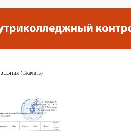
утриколледжный контр
занятия (
Скачать
)