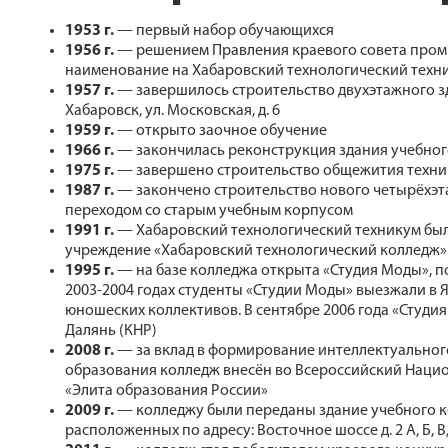
1953 г.
— первый набор обучающихся
1956 г.
— решением Правления краевого совета пром
наименование на Хабаровский технологический техн
1957 г.
— завершилось строительство двухэтажного зд
Хабаровск, ул. Московская, д. 6
1959 г.
— открыто заочное обучение
1966 г.
— закончилась реконструкция здания учебного
1975 г.
— завершено строительство общежития техник
1987 г.
— закончено строительство нового четырёхэт
переходом со старым учебным корпусом
1991 г.
— Хабаровский технологический техникум был
учреждение «Хабаровский технологический колледж»
1995 г.
— на базе колледжа открыта «Студия Моды», п
2003-2004 годах студенты «Студии Моды» выезжали в Я
юношеских коллективов. В сентябре 2006 года «Студи
Далянь (КНР)
2008 г.
— за вклад в формирование интеллектуальног
образования колледж внесён во Всероссийский Нацио
«Элита образования России»
2009 г.
— колледжу были переданы здание учебного к
расположенных по адресу: Восточное шоссе д. 2 А, Б, В,