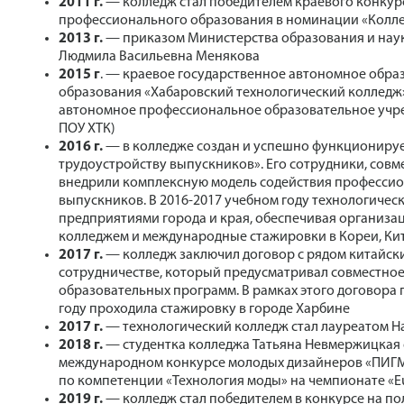
2011 г.
— колледж стал победителем краевого конкур
профессионального образования в номинации «Колле
2013 г.
— приказом Министерства образования и наук
Людмила Васильевна Менякова
2015 г
. — краевое государственное автономное обр
образования «Хабаровский технологический колледж
автономное профессиональное образовательное учре
ПОУ ХТК)
2016 г.
— в колледже создан и успешно функционируе
трудоустройству выпускников». Его сотрудники, совм
внедрили комплексную модель содействия профессио
выпускников. В 2016-2017 учебном году технологическ
предприятиями города и края, обеспечивая организ
колледжем и международные стажировки в Кореи, Ки
2017 г.
— колледж заключил договор с рядом китайски
сотрудничестве, который предусматривал совместное
образовательных программ. В рамках этого договора 
году проходила стажировку в городе Харбине
2017 г.
— технологический колледж стал лауреатом Н
2018 г.
— студентка колледжа Татьяна Невмержицкая 
международном конкурсе молодых дизайнеров «ПИГМ
по компетенции «Технология моды» на чемпионате «Eu
2019 г.
— колледж стал победителем в конкурсе на по